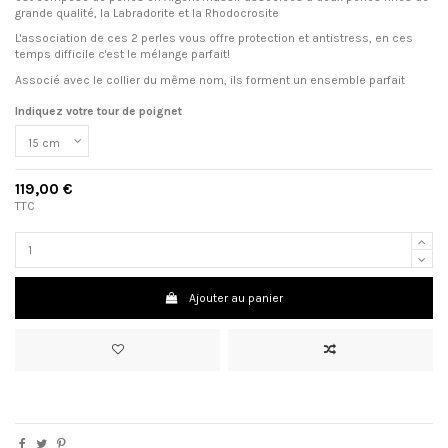
grande qualité, la Labradorite et la Rhodocrosite
L'association de ces 2 perles vous offre protection et antistress, en ces
temps difficile c'est le mélange parfait!
Associé avec le collier du même nom, ils forment un ensemble parfait
Indiquez votre tour de poignet
119,00 €
TTC
Ajouter au panier