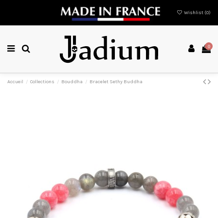
Wishlist (
0
)
0
Accueil
Collections
Bouddha
Bracelet Sethy Buddha