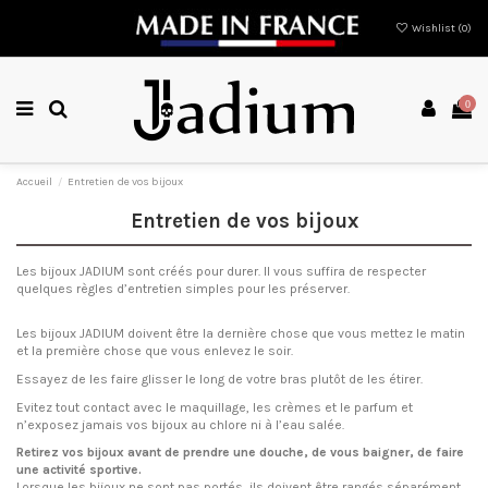
Wishlist (
0
)
0
Accueil
Entretien de vos bijoux
Entretien de vos bijoux
Les bijoux JADIUM sont créés pour durer. Il vous suffira de respecter
quelques règles d’entretien simples pour les préserver.
Les bijoux JADIUM doivent être la dernière chose que vous mettez le matin
et la première chose que vous enlevez le soir.
Essayez de les faire glisser le long de votre bras plutôt de les étirer.
Evitez tout contact avec le maquillage, les crèmes et le parfum et
n’exposez jamais vos bijoux au chlore ni à l’eau salée.
Retirez vos bijoux avant de prendre une douche, de vous baigner, de faire
une activité sportive.
Lorsque les bijoux ne sont pas portés, ils doivent être rangés séparément