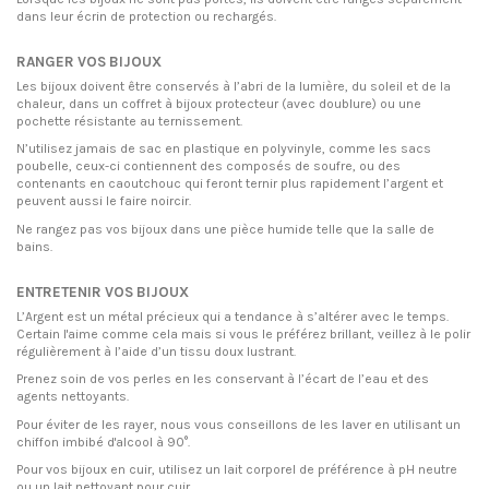
dans leur écrin de protection ou rechargés.
RANGER VOS BIJOUX
Les bijoux doivent être conservés à l’abri de la lumière, du soleil et de la
chaleur, dans un coffret à bijoux protecteur (avec doublure) ou une
pochette résistante au ternissement.
N’utilisez jamais de sac en plastique en polyvinyle, comme les sacs
poubelle, ceux-ci contiennent des composés de soufre, ou des
contenants en caoutchouc qui feront ternir plus rapidement l’argent et
peuvent aussi le faire noircir.
Ne rangez pas vos bijoux dans une pièce humide telle que la salle de
bains.
ENTRETENIR VOS BIJOUX
L’Argent est un métal précieux qui a tendance à s’altérer avec le temps.
Certain l'aime comme cela mais si vous le préférez brillant, veillez à le polir
régulièrement à l’aide d’un tissu doux lustrant.
Prenez soin de vos perles en les conservant à l’écart de l’eau et des
agents nettoyants.
Pour éviter de les rayer, nous vous conseillons de les laver en utilisant un
chiffon imbibé d'alcool à 90°.
Pour vos bijoux en cuir, utilisez un lait corporel de préférence à pH neutre
ou un lait nettoyant pour cuir.