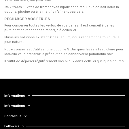
IMPORTANT
: Evitez de tremper vos bijoux dans l'eau, que ce soit sous la
douche, piscine où à la mer.. ils n'aiment pas cela.
RECHARGER VOS PERLES
Pour conserver toutes les vertus de vos perles, il est conseillé de les
purifier et de redonner de l'énergie à celles-ci.
Plusieurs solutions existent. Chez Jadium, nous recherchons toujours le
plus naturel.
Notre conseil est d'utiliser une coquille St Jacques lavée à l'eau claire pour
laquelle vous prendrez la précaution de conserver le penoncule noir.
Il suffit de déposer régulièrement vos bijoux dans celle-ci quelques heures.
Informations
Informations
Contact us
Follow us