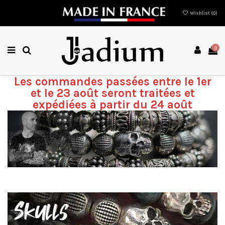
Wishlist (
0
)
0
Les commandes passées entre le 1er
et le 23 août seront traitées et
expédiées à partir du 24 août