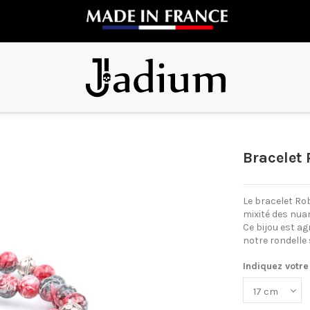
Bracelet
Le bracelet Rob
mixité des nuan
Ce bijou est ag
notre rondelle 
Indiquez votre