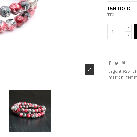
159,00 €
TTC
argent 925
sk
marron
fem