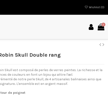
Wishlist (
0
)
0
 Robin Skull Double rang
in Skull est composé de perles de verres peintes. La richesse et la
ces de couleurs en font un bijou qui attire l'œil.
rémenté de notre perle Skull, de 4 artisanales balinaises ainsi que
signature.. L'ensemble est en argent massif.
 tour de poignet