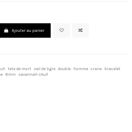
Ajouter au panier
ull
tete de mort
oeil de tigre
double
homme
crane
bracelet
me
8mm
savannah skull