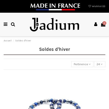
Wishlist (
0
)
0
Accueil
Soldes d'hiver
Soldes d'hiver
Pertinence
24
Promo !