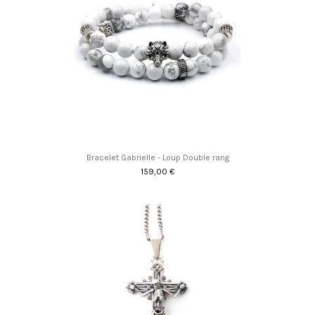
Bracelet Gabrielle - Loup Double rang
159,00 €
Promo !