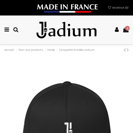
Wishlist (
0
)
0
Accueil
Tous nos produits
Mode
Casquette brodée Jadium