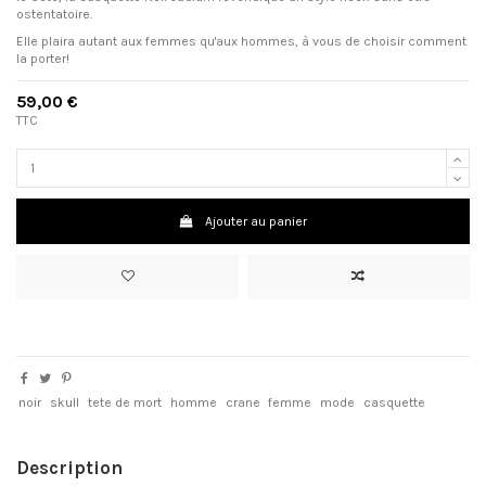
ostentatoire.
Elle plaira autant aux femmes qu'aux hommes, à vous de choisir comment
la porter!
59,00 €
TTC
Ajouter au panier
noir
skull
tete de mort
homme
crane
femme
mode
casquette
Description