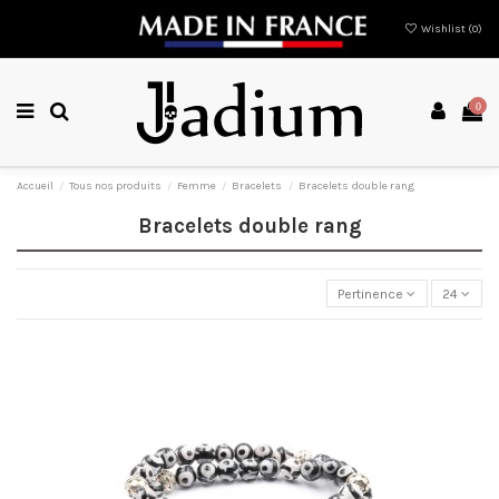
Wishlist (
0
)
0
Accueil
Tous nos produits
Femme
Bracelets
Bracelets double rang
Bracelets double rang
Pertinence
24