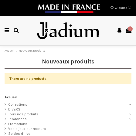
Wishlist (
0
)
0
Accueil
Nouveaux produits
Nouveaux produits
There are no products.
Accueil
Collections
DIVERS
Tous nos produits
Tendances
Promotions
Vos bijoux sur mesure
Soldes d'hiver